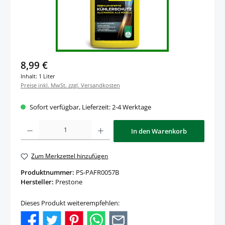
Regulärer Preis:
8,99 €
Inhalt:
1 Liter
Preise inkl. MwSt. zzgl. Versandkosten
Sofort verfügbar, Lieferzeit: 2-4 Werktage
Produkt Anzahl: Gib den gewünschten Wert ein oder benutze die Schaltfläche
In den Warenkorb
Zum Merkzettel hinzufügen
Produktnummer:
PS-PAFR0057B
Hersteller:
Prestone
Dieses Produkt weiterempfehlen: