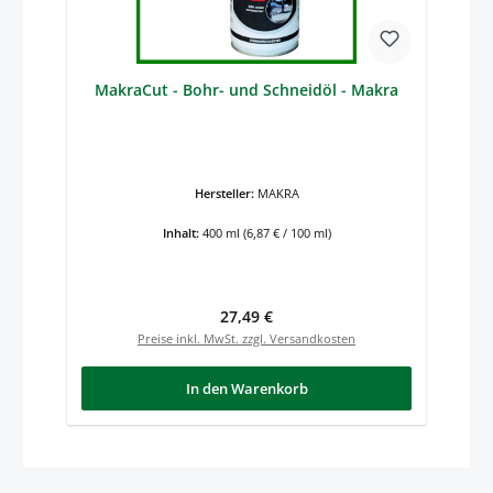
MakraCut - Bohr- und Schneidöl - Makra
Hersteller:
MAKRA
Inhalt:
400 ml
(6,87 € / 100 ml)
Regulärer Preis:
27,49 €
Preise inkl. MwSt. zzgl. Versandkosten
In den Warenkorb