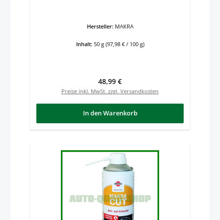
Hersteller:
MAKRA
Inhalt:
50 g
(97,98 € / 100 g)
Regulärer Preis:
48,99 €
Preise inkl. MwSt. zzgl. Versandkosten
In den Warenkorb