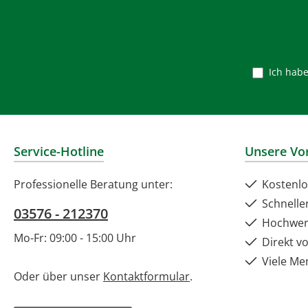
dur
Vitami
H
Desw
Ich hab
e
Anw
auftr
Service-Hotline
Unsere Vor
Aqua,
Iso
Professionelle Beratung unter:
Kostenlo
Po
Schnelle
St
03576 - 212370
Hochwer
Parf
Mo-Fr: 09:00 - 15:00 Uhr
Direkt v
G
Barba
Viele Me
Oder über unser
Kontaktformular
.