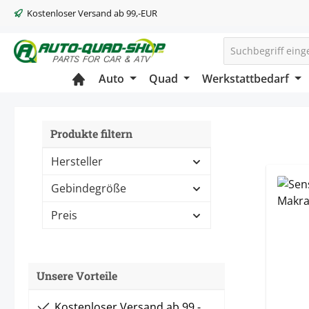
Kostenloser Versand ab 99,-EUR
m Hauptinhalt springen
Zur Suche springen
Zur Hauptnavigation springen
Auto
Quad
Werkstattbedarf
Produkte filtern
Hersteller
Gebindegröße
Preis
Unsere Vorteile
Kostenloser Versand ab 99,-