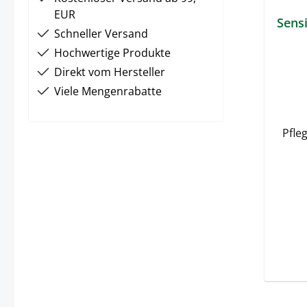
EUR
Sens
Schneller Versand
Hochwertige Produkte
Direkt vom Hersteller
Viele Mengenrabatte
Pfle
Haut
und
Hilf
Ba
tägl
aufz
B5-V
Wirku
den 