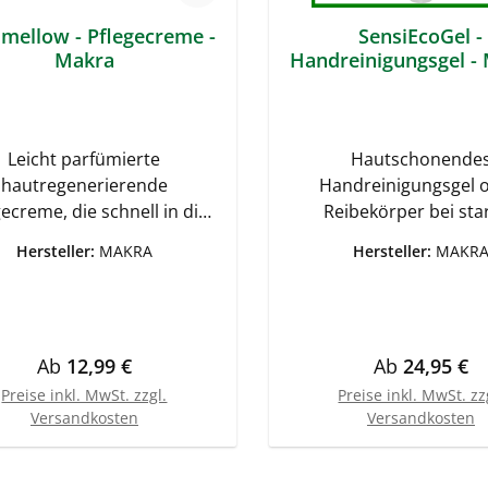
imellow - Pflegecreme -
SensiEcoGel -
Makra
Handreinigungsgel 
Leicht parfümierte
Hautschonende
hautregenerierende
Handreinigungsgel 
gecreme, die schnell in die
Reibekörper bei sta
 einzieht.Für die normale
Verschmutzung Konzent
Hersteller:
MAKRA
Hersteller:
MAKR
 trockene Haut geeignet.
stark reinigende
t der Haut ihre natürliche
Handreinigungsgel 
rrierefunktion nach den
Reibekörper für st
ichen Belastungen wieder
Verschmutzungen, wi
Regulärer Preis:
Regulärer Pr
Ab
12,99 €
Ab
24,95 €
ubauen. Mit Aloe Vera und
Beispiel Öle, Fette, L
itamin, die eine heilende
Schmierstoffe etc. S
Preise inkl. MwSt. zzgl.
Preise inkl. MwSt. zz
Versandkosten
Versandkosten
ng auf die Haut haben.Hilft
Reinigungskraft durc
natürlichen Feuchtigkeits-
Kombination von d
und Fettgehalt wieder
kosmetischen Tenside