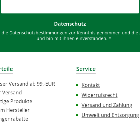
chblutungsfördernd. B5-
n Fördert die Fähigkeit der
aut Wasser zu binden.
Datenschutz
eiteren wirkt B5-Vitamin
e die
Datenschutzbestimmungen
zur Kenntnis genommen und die
juckreizlindernd und
und bin mit ihnen einverstanden.
*
ntzündungshemmend.
endungAuf die sauberen
und trockenen Hände
agen.INHALTSSTOFFE (INCI):
teile
Service
 Cetearyl Alcohol, Glycerin,
propyl Palmitate, Lanolin,
ser Versand ab 99,-EUR
Kontakt
lysorbate 60, Sorbitan
r Versand
Widerrufsrecht
earate, Caprylyl Glycol,
tige Produkte
um, Panthenol, Propylene
Versand und Zahlung
om Hersteller
lycol, Citric Acid, Aloe
Umwelt und Entsorgung
densis, Sodium Hydroxide.
ngenrabatte