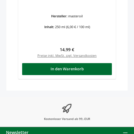
Hersteller:
masteroil
Inhalt:
250 ml
(6,00 € / 100 ml)
Regulärer Preis:
14,99 €
Preise inkl. MwSt. zzgl. Versandkosten
In den Warenkorb
Kostenloser Versand ab 99,-EUR
Newsletter