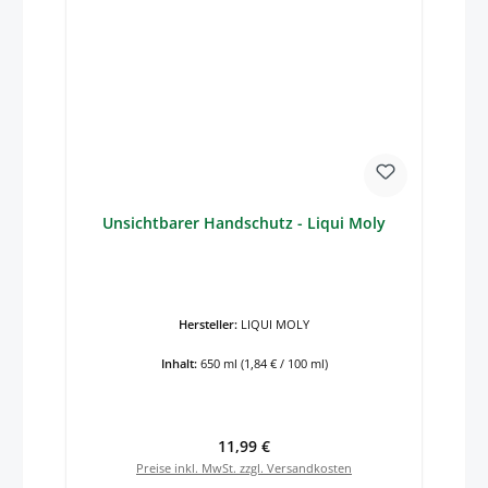
Unsichtbarer Handschutz - Liqui Moly
Hersteller:
LIQUI MOLY
Inhalt:
650 ml
(1,84 € / 100 ml)
Regulärer Preis:
11,99 €
Preise inkl. MwSt. zzgl. Versandkosten