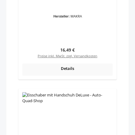
Hersteller:
MAKRA
Regulärer Preis:
16,49 €
Preise inkl. MwSt. zzgl. Versandkosten
Details