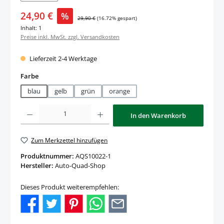
Verkaufspreis:
24,90 €
%
Regulärer Preis:
29,90 €
(16.72% gespart)
Inhalt:
1
Preise inkl. MwSt. zzgl. Versandkosten
Lieferzeit 2-4 Werktage
auswählen
Farbe
blau
gelb
grün
orange
Produkt Anzahl: Gib den gewünschten Wert ein oder benutze die Schaltfläche
In den Warenkorb
Zum Merkzettel hinzufügen
Produktnummer:
AQS10022-1
Hersteller:
Auto-Quad-Shop
Dieses Produkt weiterempfehlen: