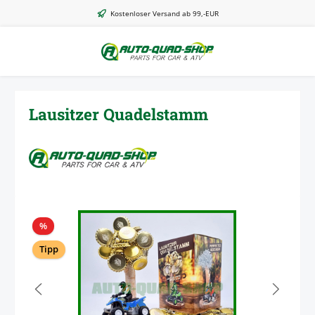
Zum Hauptinhalt springen
Kostenloser Versand ab 99,-EUR
Lausitzer Quadelstamm
Bildergalerie überspringen
Rabatt
%
Tipp