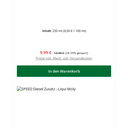
Inhalt:
250 ml
(4,00 € / 100 ml)
Verkaufspreis:
Regulärer Preis:
9,99 €
13,99 €
(28.59% gespart)
Preise inkl. MwSt. zzgl. Versandkosten
In den Warenkorb