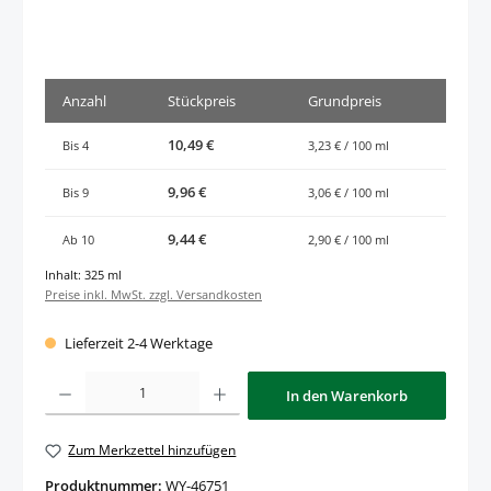
Anzahl
Stückpreis
Grundpreis
10,49 €
Bis
4
3,23 € / 100 ml
9,96 €
Bis
9
3,06 € / 100 ml
9,44 €
Ab
10
2,90 € / 100 ml
Inhalt:
325 ml
Preise inkl. MwSt. zzgl. Versandkosten
Lieferzeit 2-4 Werktage
Produkt Anzahl: Gib den gewünschten Wert ein oder benutze die Schaltfläche
In den Warenkorb
Zum Merkzettel hinzufügen
Produktnummer:
WY-46751