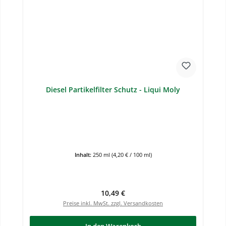
Diesel Partikelfilter Schutz - Liqui Moly
Inhalt:
250 ml
(4,20 € / 100 ml)
Regulärer Preis:
10,49 €
Preise inkl. MwSt. zzgl. Versandkosten
In den Warenkorb