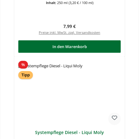
Inhalt:
250 ml
(3,20 € / 100 ml)
Regulärer Preis:
7,99 €
Preise inkl. MwSt. zzgl. Versandkosten
In den Warenkorb
Rabatt
%
Tipp
Systempflege Diesel - Liqui Moly