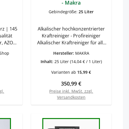
rem
- Makra
lschnitt
Gebindegröße:
25 Liter
chmieru
ssern,
riebe,
rz | 145
Alkalischer hochkonzentrierter
re,
ualität
Kraftreiniger - Profireiniger
m.
r, AZO
Alkalischer Kraftreiniger für alle
ebrauch
optimalen
schwerlöslichen
-Shop
Hersteller:
MAKRA
e zu
 Helmen
Verschmutzungen. Die
Inhalt:
25 Liter
(14,04 € / 1 Liter)
n mit
terien.
mikroaktive Tensidkombination
3000
eie Ware
sorgt für maximale
Varianten ab
15,99 €
SERVICE
hutz der
Reinigungskraft mit geringen
eis:
Regulärer Preis:
350,99 €
 lassen.
Verbrauch, löst
aum am
Verschmutzungen schnell an, ist
gl.
Preise inkl. MwSt. zzgl.
Versandkosten
eldUni-
materialschonend und
r Quad,
umweltverträglich. Universell für
In den Warenkorb
ad,
sämtliche Reinugungsarbeiten
usw.95%
einsetzbar als Fahrzeuggrund-,
an - 1-
Felgen-, Motor- und