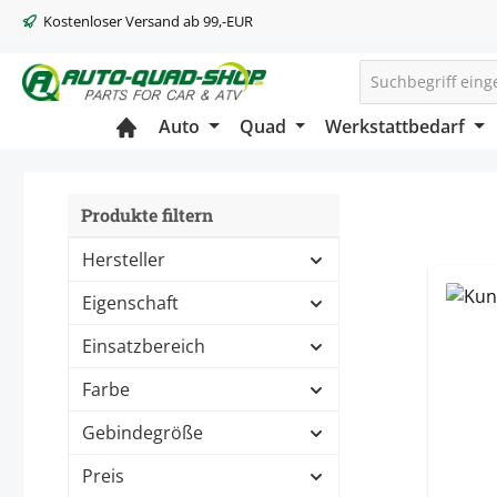
Kostenloser Versand ab 99,-EUR
m Hauptinhalt springen
Zur Suche springen
Zur Hauptnavigation springen
Auto
Quad
Werkstattbedarf
Produkte filtern
Hersteller
Eigenschaft
Einsatzbereich
Farbe
Gebindegröße
Preis