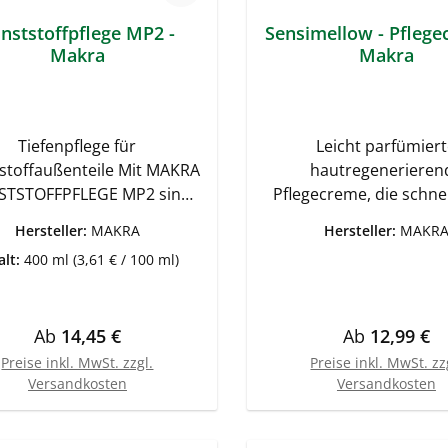
nststoffpflege MP2 -
Sensimellow - Pflege
Makra
Makra
Tiefenpflege für
Leicht parfümier
stoffaußenteile Mit MAKRA
hautregenerieren
STSTOFFPFLEGE MP2 sind
Pflegecreme, die schnel
n der Lage, Kunststoffteile
Haut einzieht.Für die 
Hersteller:
MAKRA
Hersteller:
MAKR
z.B. Stoßstangen, Spoiler,
und trockene Haut gee
alt:
400 ml
(3,61 € / 100 ml)
Kotflügel, Seitenteile,
Hilft der Haut ihre nat
eckungen usw. wieder in
Barrierefunktion nac
ter Frische erstrahlen zu
täglichen Belastungen
Regulärer Preis:
Regulärer Pr
Ab
14,45 €
Ab
12,99 €
. Eigenschaften: Erzeugt
aufzubauen. Mit Aloe V
frischen,seidenmatten
B5-Vitamin, die eine h
Preise inkl. MwSt. zzgl.
Preise inkl. MwSt. zz
Versandkosten
Versandkosten
englanz Staub-, schmutz-
Wirkung auf die Haut hab
und wasserabweisend
den natürlichen Feuchti
mpoofest Langwirksamer
und Fettgehalt wie